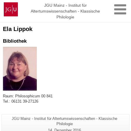
Zum
Johannes
JGU Mainz - Institut für
Inhalt
Altertumswissenschaften - Klassische
Gutenberg-
springen
Philologie
Universität
Mainz
Ela Lippok
Bibliothek
Raum: Philosophicum 00 841
Tel.: 06131 39-27126
Seiten-
JGU Mainz - Institut für Altertumswissenschaften - Klassische
Zusätzliche
Name:
Philologie
Informationen
Letzte
14. Dezember 2016