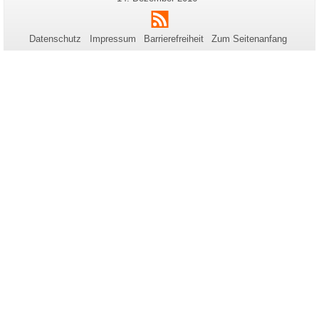
zu
Aktualisierung:
RSS
dieser
Seite
Datenschutz
Impressum
Barrierefreiheit
Zum Seitenanfang