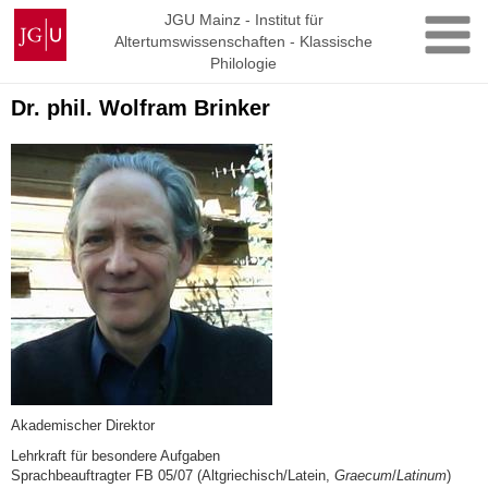
Zum
Johannes
JGU Mainz - Institut für
Inhalt
Altertumswissenschaften - Klassische
Gutenberg-
springen
Philologie
Universität
Mainz
Dr. phil. Wolfram Brinker
Akademischer Direktor
Lehrkraft für besondere Aufgaben
Sprachbeauftragter FB 05/07 (Altgriechisch/Latein,
Graecum
/
Latinum
)