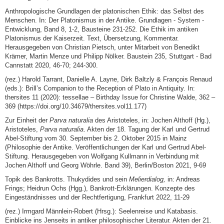
Anthropologische Grundlagen der platonischen Ethik: das Selbst des
Menschen. In: Der Platonismus in der Antike. Grundlagen - System -
Entwicklung, Band 8, 1-2, Bausteine 231-252. Die Ethik im antiken
Platonismus der Kaiserzeit. Text, Übersetzung, Kommentar.
Herausgegeben von Christian Pietsch, unter Mitarbeit von Benedikt
Krämer, Martin Menze und Philipp Nölker. Baustein 235, Stuttgart - Bad
Cannstatt 2020, 46-70; 244-300.
(rez.) Harold Tarrant, Danielle A. Layne, Dirk Baltzly & François Renaud
(eds.): Brill’s Companion to the Reception of Plato in Antiquity. In:
thersites 11 (2020): tessellae – Birthday Issue for Christine Walde, 362 –
369 (https://doi.org/10.34679/thersites.vol11.177)
Zur Einheit der
Parva naturalia
des Aristoteles, in: Jochen Althoff (Hg.),
Aristoteles,
Parva naturalia
. Akten der 18. Tagung der Karl und Gertrud
Abel-Stiftung vom 30. September bis 2. Oktober 2015 in Mainz
(Philosophie der Antike. Veröffentlichungen der Karl und Gertrud Abel-
Stiftung. Herausgegeben von Wolfgang Kullmann in Verbindung mit
Jochen Althoff und Georg Wöhrle. Band 39), Berlin/Boston 2021, 9-69
Topik des Bankrotts. Thukydides und sein
Melierdialog,
in: Andreas
Frings; Heidrun Ochs (Hgg.), Bankrott-Erklärungen. Konzepte des
Eingeständnisses und der Rechtfertigung, Frankfurt 2022, 11-29
(rez.) Irmgard Männlein-Robert (Hrsg.): Seelenreise und Katabasis.
Einblicke ins Jenseits in antiker philosophischer Literatur. Akten der 21.