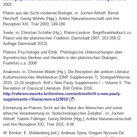
2002
Platon aus der Sicht moderner Biologie, in: Jochen Althoff; Bernd
Herzhoff; Georg Wöhrle (Hgg.), Antike Naturwissenschaft und ihre
Rezeption XIII, Trier 2003, 149-180
Seele, in: Christian Schäfer (Hg.), Platon-Lexikon. Begriffswörterbuch zu
Platon und der platonischen Tradition, Darmstadt 2007, 253-258 (2.
Auflage Darmstadt 2013)
Platons Psychologie und Ethik. Philologische Untersuchungen über
thymetisches Denken und Handeln in den platonischen Dialogen,
Frankfurt u.a. 2008
Anakreon, in: Christine Walde (Hg.), Die Rezeption der antiken Literatur.
Kulturhistorisches Werklexikon (DNP Supplemente 7), Stuttgart/Weimar
2010, 15-26 (englisch: Brill’s New Pauly Supplements I – Volume 5: The
Reception of Classical Literature. Brill Online 2016:
http://referenceworks.brillonline.com/entries/brill-s-new-pauly-
supplements-i-5/anacreon-e119810
)
Erinnerung an Platons Sicht auf die Natur des Menschen und seine
ethische Verantwortung im ´biotechnologischen Zeitalter´, in: Jochen
Althoff; Sabine Föllinger; Georg Wöhrle (Hgg.), Antike Naturwissenschaft
und ihre Rezeption XXI, Trier 2011, 9-36
W. Brinker; E. Mühlenberg (ed.), Andreas Spira, Gregorii Nysseni De