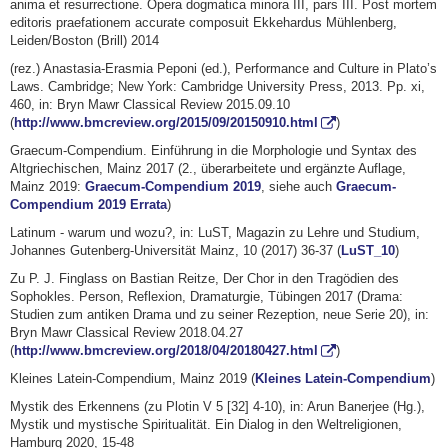
anima et resurrectione. Opera dogmatica minora III, pars III. Post mortem
editoris praefationem accurate composuit Ekkehardus Mühlenberg,
Leiden/Boston (Brill) 2014
(rez.) Anastasia-Erasmia Peponi (ed.), Performance and Culture in Plato’s
Laws. Cambridge; New York: Cambridge University Press, 2013. Pp. xi,
460, in: Bryn Mawr Classical Review 2015.09.10
(
http://www.bmcreview.org/2015/09/20150910.html
)
Graecum-Compendium. Einführung in die Morphologie und Syntax des
Altgriechischen, Mainz 2017 (2., überarbeitete und ergänzte Auflage,
Mainz 2019:
Graecum-Compendium 2019
, siehe auch
Graecum-
Compendium 2019 Errata
)
Latinum - warum und wozu?, in: LuST, Magazin zu Lehre und Studium,
Johannes Gutenberg-Universität Mainz, 10 (2017) 36-37 (
LuST_10
)
Zu P. J. Finglass on Bastian Reitze, Der Chor in den Tragödien des
Sophokles. Person, Reflexion, Dramaturgie, Tübingen 2017 (Drama:
Studien zum antiken Drama und zu seiner Rezeption, neue Serie 20), in:
Bryn Mawr Classical Review 2018.04.27
(
http://www.bmcreview.org/2018/04/20180427.html
)
Kleines Latein-Compendium, Mainz 2019 (
Kleines Latein-Compendium
)
Mystik des Erkennens (zu Plotin V 5 [32] 4-10), in: Arun Banerjee (Hg.),
Mystik und mystische Spiritualität. Ein Dialog in den Weltreligionen,
Hamburg 2020, 15-48