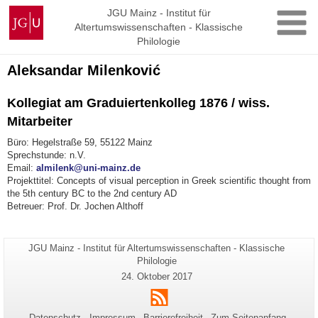
Zum
Johannes
JGU Mainz - Institut für
Inhalt
Altertumswissenschaften - Klassische
Gutenberg-
springen
Philologie
Universität
Mainz
Aleksandar Milenković
Kollegiat am Graduiertenkolleg 1876 / wiss.
Mitarbeiter
Büro: Hegelstraße 59, 55122 Mainz
Sprechstunde: n.V.
Email:
almilenk@uni-mainz.de
Projekttitel: Concepts of visual perception in Greek scientific thought from
the 5th century BC to the 2nd century AD
Betreuer: Prof. Dr. Jochen Althoff
Seiten-
JGU Mainz - Institut für Altertumswissenschaften - Klassische
Zusätzliche
Name:
Philologie
Informationen
Letzte
24. Oktober 2017
zu
Aktualisierung:
RSS
dieser
Seite
Datenschutz
Impressum
Barrierefreiheit
Zum Seitenanfang