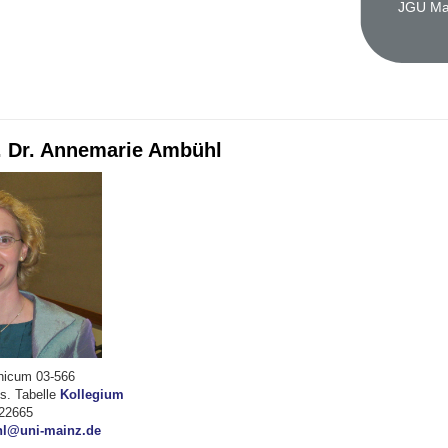
JGU Mai
f. Dr. Annemarie Ambühl
hicum 03-566
s. Tabelle
Kollegium
-22665
l@uni-mainz.de