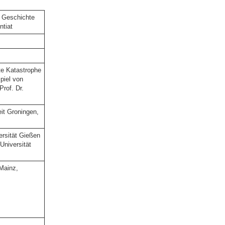
n Geschichte
ntiat
te Katastrophe
piel von
rof. Dr.
eit Groningen,
ersität Gießen
Universität
Mainz,