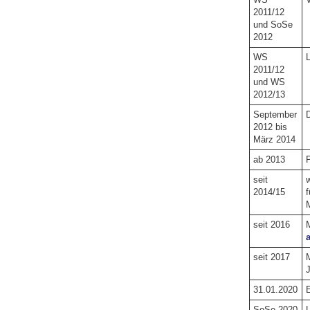
2011/12
und SoSe
2012
WS
L
2011/12
und WS
2012/13
September
D
2012 bis
März 2014
ab 2013
P
seit
w
2014/15
f
seit 2016
M
a
seit 2017
M
J
31.01.2020
E
SoSe 2020
L