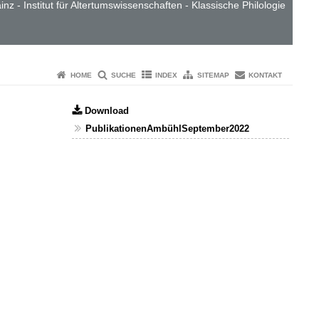
nz - Institut für Altertumswissenschaften - Klassische Philologie
HOME
SUCHE
INDEX
SITEMAP
KONTAKT
Download
PublikationenAmbühlSeptember2022