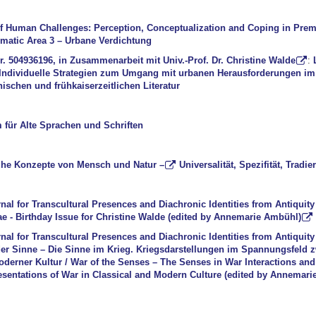
of Human Challenges: Perception, Conceptualization and Coping in Pre
ematic Area 3 – Urbane Verdichtung
r. 504936196, in Zusammenarbeit mit Univ.-Prof. Dr. Christine Walde
:
Individuelle Strategien zum Umgang mit urbanen Herausforderungen im
ischen und frühkaiserzeitlichen Literatur
für Alte Sprachen und Schriften
ühe Konzepte von Mensch und Natur
–
Universalität, Spezifität, Tradi
rnal for Transcultural Presences and Diachronic Identities from Antiquity
ae - Birthday Issue for Christine Walde (edited by Annemarie Ambühl)
rnal for Transcultural Presences and Diachronic Identities from Antiquity
der Sinne – Die Sinne im Krieg. Kriegsdarstellungen im Spannungsfeld 
oderner Kultur / War of the Senses – The Senses in War Interactions an
sentations of War in Classical and Modern Culture (edited by Annemari