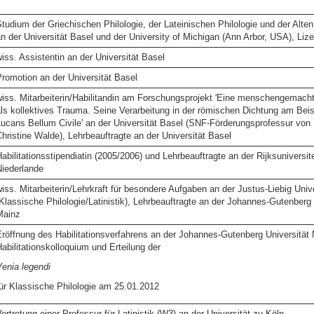
tudium der Griechischen Philologie, der Lateinischen Philologie und der Alte
n der Universität Basel und der University of Michigan (Ann Arbor, USA), Lize
iss. Assistentin an der Universität Basel
romotion an der Universität Basel
iss. Mitarbeiterin/Habilitandin am Forschungsprojekt 'Eine menschengemach
ls kollektives Trauma. Seine Verarbeitung in der römischen Dichtung am Beis
ucans Bellum Civile' an der Universität Basel (SNF-Förderungsprofessur von P
hristine Walde), Lehrbeauftragte an der Universität Basel
abilitationsstipendiatin (2005/2006) und Lehrbeauftragte an der Rijksuniversit
iederlande
iss. Mitarbeiterin/Lehrkraft für besondere Aufgaben an der Justus-Liebig Univ
Klassische Philologie/Latinistik), Lehrbeauftragte an der Johannes-Gutenberg 
Mainz
röffnung des Habilitationsverfahrens an der Johannes-Gutenberg Universität 
abilitationskolloquium und Erteilung der
enia legendi
ür Klassische Philologie am 25.01.2012
ertretung einer Professur für Latinistik (W3) an der Universität zu Köln