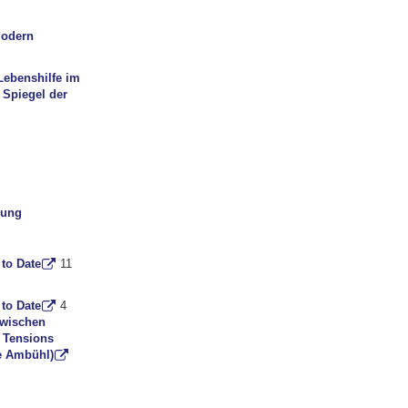
modern
Lebenshilfe im
 Spiegel der
erung
 to Date
11
 to Date
4
zwischen
d Tensions
e Ambühl)