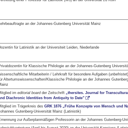
ehrbeauftragte an der Johannes-Gutenberg Universität Mainz
ozentin für Latinistik an der Universiteit Leiden, Niederlande
rivatdozentin für Klassische Philologie an der Johannes-Gutenberg Universit
issenschaftliche Mitarbeiterin / Lehrkraft für besondere Aufgaben (unbefristet)
ür Altertumswissenschaften/Klassische Philologie an der Johannes Gutenberg
Mainz
itglied im
editorial board
der Zeitschrift
„thersites. Journal for Transcultur
nd Diachronic Identities from Antiquity to Date”
itglied im Trägerkreis des
GRK 1876 „Frühe Konzepte von Mensch und Na
ohannes Gutenberg-Universität Mainz (Latinistik)
rnennung zur Außerplanmäßigen Professorin an der Johannes Gutenberg-Univ
ehrstuhlvertretung (April bis August 2020) an der Universität Konstanz (Latinis