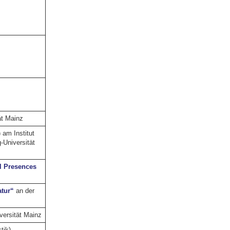
ät Mainz
 am Institut
-Universität
al Presences
tur“
an der
ersität Mainz
tik)