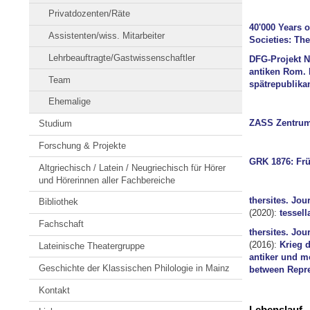
Privatdozenten/Räte
40'000 Years 
Assistenten/wiss. Mitarbeiter
Societies: Th
Lehrbeauftragte/Gastwissenschaftler
DFG-Projekt N
antiken Rom. 
Team
spätrepublikan
Ehemalige
ZASS Zentrum 
Studium
Forschung & Projekte
GRK 1876: Fr
Altgriechisch / Latein / Neugriechisch für Hörer
und Hörerinnen aller Fachbereiche
thersites. Jou
Bibliothek
(2020):
tessell
Fachschaft
thersites. Jou
(2016):
Krieg 
Lateinische Theatergruppe
antiker und m
Geschichte der Klassischen Philologie in Mainz
between Repre
Kontakt
Lebenslauf